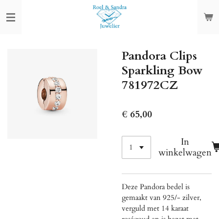
Ga
direct
naar
de
Pandora Clips
hoofdinhoud
Sparkling Bow
781972CZ
€ 65,00
In
winkelwagen
Deze Pandora bedel is
gemaakt van 925/- zilver,
verguld met
14 karaat
roségoud
en is bezet met