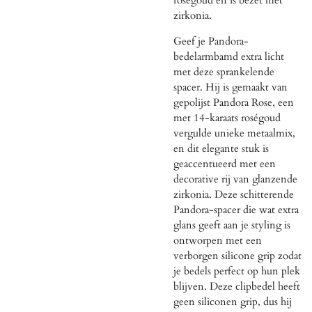
zirkonia.
Geef je Pandora-
bedelarmbamd extra licht
met deze sprankelende
spacer. Hij is gemaakt van
gepolijst Pandora Rose, een
met 14-karaats roségoud
vergulde unieke metaalmix,
en dit elegante stuk is
geaccentueerd met een
decorative rij van glanzende
zirkonia. Deze schitterende
Pandora-spacer die wat extra
glans geeft aan je styling is
ontworpen met een
verborgen silicone grip zodat
je bedels perfect op hun plek
blijven. Deze clipbedel heeft
geen siliconen grip, dus hij