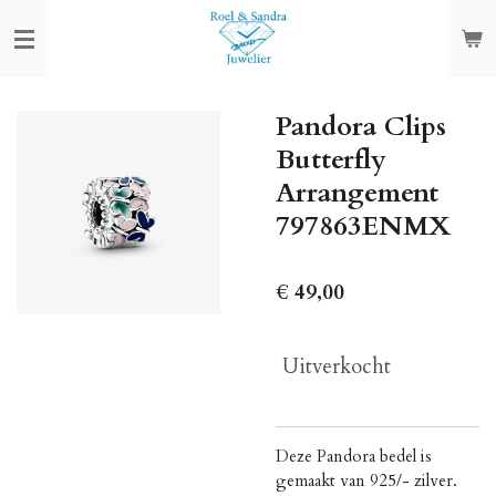
Ga
direct
naar
de
Pandora Clips
hoofdinhoud
Butterfly
Arrangement
797863ENMX
€ 49,00
Uitverkocht
Deze Pandora bedel is
gemaakt van 925/- zilver.