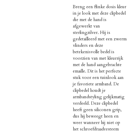
Breng een flinke dosis kleur
in je look met deze clipbedel
die met de hand is
afgewerkt van
sterlingzilver. Hij is
gedetailleerd met een zwerm
vlinders en deze
betekenisvolle bedel is
voorzien van met kleurrijk
met de hand aangebrachte
emaille. Dit is het perfecte
stuk voor een tuinlook aan
je favoriete armband. De
clipbedel houdt je
armbandstyling gelijkmatig
verdeeld. Deze clipbedel
heeft geen siliconen grip,
dus hij beweegt heen en
weer wanneer hij niet op
het schroefdraadsysteem