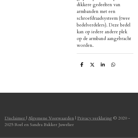
dikkere gedeelten van
armbanden met een
schroefdraadsysteem (twee
bedelverdelers). Deze bedel
kan op iedere andere plek
op de armband aangebracht
worden.
D
D
S
D
e
e
h
e
l
e
a
l
e
l
r
e
n
e
n
Disclaimer
|
Algemene Voorwaarden
|
Privacy verklaring
© 2020 -
2025 Roel en Sandra Bakker Juwelier