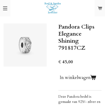
Ga
direct
naar
de
Pandora Clips
hoofdinhoud
Elegance
Shining
791817CZ
€ 45,00
In winkelwagen
Deze Pandora bedel is
gemaakt van 925/- zilver en