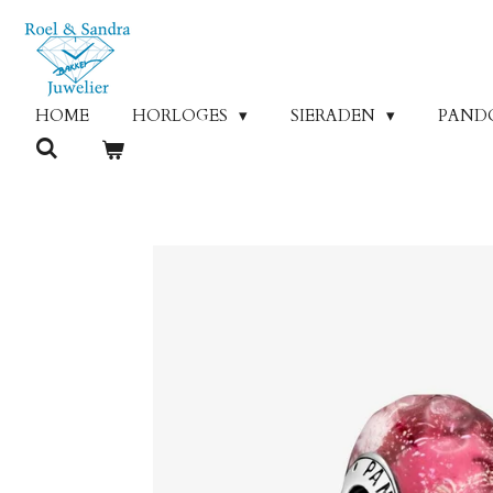
Ga
direct
naar
de
HOME
HORLOGES
SIERADEN
PAND
hoofdinhoud