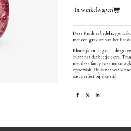
In winkelwagen
Deze Pandora bedel is gemaakt
met een gravure van het Pand
Kleurrijk en elegant - de golv
outfit net dat beetje extra. 
met deze fancy roze muranogla
oppervlak. Hij is net wat klei
past perfect bij elke stijl.
D
D
S
e
e
h
l
e
a
e
l
r
n
e