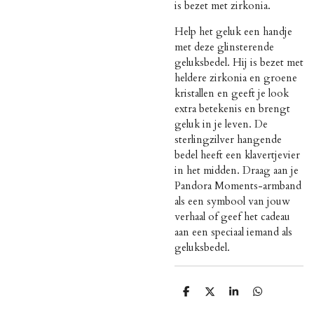
is bezet met zirkonia.
Help het geluk een handje
met deze glinsterende
geluksbedel. Hij is bezet met
heldere zirkonia en groene
kristallen en geeft je look
extra betekenis en brengt
geluk in je leven. De
sterlingzilver hangende
bedel heeft een klavertjevier
in het midden. Draag aan je
Pandora Moments-armband
als een symbool van jouw
verhaal of geef het cadeau
aan een speciaal iemand als
geluksbedel.
D
D
S
D
e
e
h
e