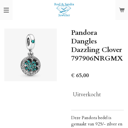
Ga
direct
naar
de
Pandora
hoofdinhoud
Dangles
Dazzling Clover
797906NRGMX
€ 65,00
Uitverkocht
Deze Pandora bedel is
gemaakt van 925/- zilver en