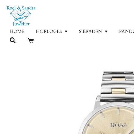
Ga
direct
naar
de
HOME
HORLOGES
SIERADEN
PAND
hoofdinhoud