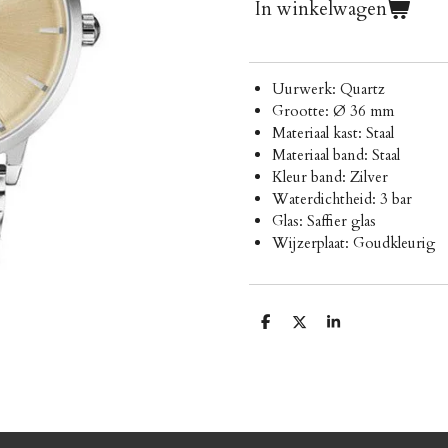
In winkelwagen
Uurwerk: Quartz
Grootte: Ø 36 mm
Materiaal kast: Staal
Materiaal band: Staal
Kleur band: Zilver
Waterdichtheid: 3 bar
Glas: Saffier glas
Wijzerplaat: Goudkleurig
D
D
S
e
e
h
l
e
a
e
l
r
n
e