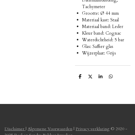
Tachymeter
Grootte: Ø 44 mm
Materiaal kast: Staal
Materiaal band: Leder
Kleur band: Cognac
Waterdichtheid: 5 bar
Glas: Saffier glas
Wijzerplaat: Grijs
D
D
S
D
e
e
h
e
l
e
a
l
e
l
r
e
n
e
n
Disclaimer
|
Algemene Voorwaarden
|
Privacy verklaring
© 2020 -