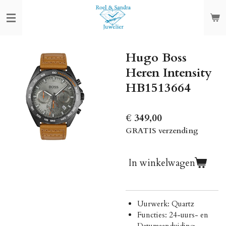
Ga
direct
naar
de
Hugo Boss
hoofdinhoud
Heren Intensity
HB1513664
€ 349,00
GRATIS verzending
In winkelwagen
Uurwerk: Quartz
Functies: 24-uurs- en
Datumaanduiding,