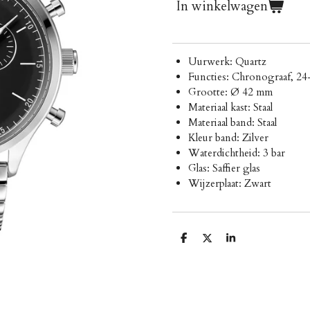
In winkelwagen
Uurwerk: Quartz
Functies: Chronograaf, 24
Grootte: Ø 42 mm
Materiaal kast: Staal
Materiaal band: Staal
Kleur band: Zilver
Waterdichtheid: 3 bar
Glas: Saffier glas
Wijzerplaat: Zwart
D
D
S
e
e
h
l
e
a
e
l
r
n
e