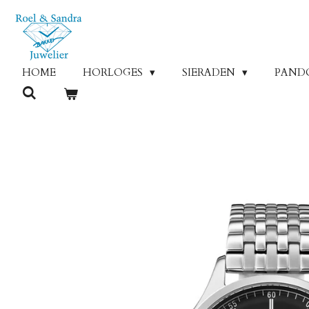
Ga
direct
naar
de
HOME
HORLOGES
SIERADEN
PAND
hoofdinhoud