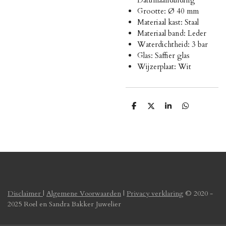
Grootte: Ø 40 mm
Materiaal kast: Staal
Materiaal band: Leder
Waterdichtheid: 3 bar
Glas: Saffier glas
Wijzerplaat: Wit
D
D
S
D
e
e
h
e
l
e
a
l
e
l
r
e
n
e
n
Disclaimer
|
Algemene Voorwaarden
|
Privacy verklaring
© 2020 -
2025 Roel en Sandra Bakker Juwelier