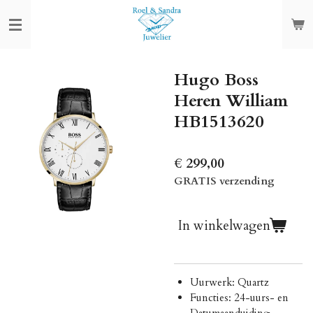
Ga
direct
naar
de
Hugo Boss
hoofdinhoud
Heren William
HB1513620
€ 299,00
GRATIS verzending
In winkelwagen
Uurwerk: Quartz
Functies: 24-uurs- en
Datumaanduiding