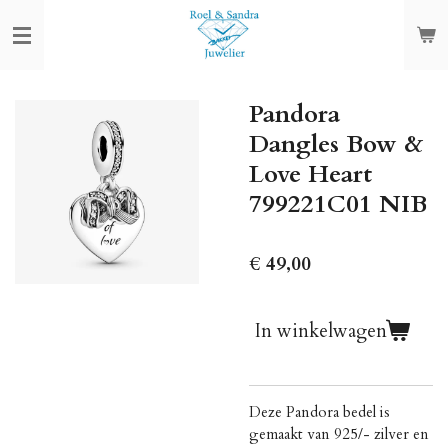
Ga
direct
naar
de
Pandora
hoofdinhoud
Dangles Bow &
Love Heart
799221C01 NIB
€ 49,00
In winkelwagen
Deze Pandora bedel is
gemaakt van 925/- zilver en