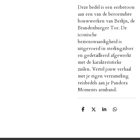
Deze bedel is een eerbetoon
aan een van de beroemdste
bouwwerken van Berlijn, de
Brandenburger Tor. De
iconische
bezienswaardigheid is
uitgevoerd in sterlingzilver
en gedetailleerd afgewerkt
met de karakteristieke
zuilen. Vertel jouw verhaal
met je eigen verzameling
reisbedels aan je Pandora
Moments armband.
D
D
S
D
e
e
h
e
l
e
a
l
e
l
r
e
n
e
n