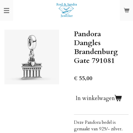
Ga
direct
naar
de
Pandora
hoofdinhoud
Dangles
Brandenburg
Gate 791081
€ 55,00
In winkelwagen
Deze Pandora bedel is
gemaakt van 925/- zilver.