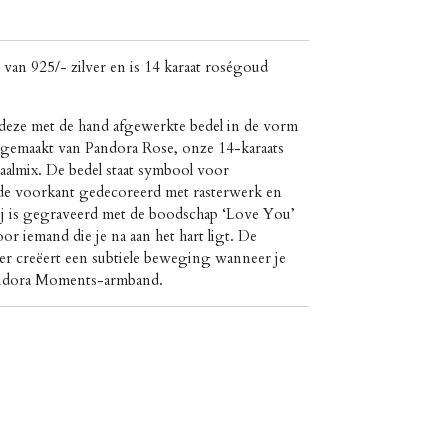
van 925/- zilver en is
14 karaat roségoud
et deze met de hand afgewerkte bedel in de vorm
 gemaakt van Pandora Rose, onze 14-karaats
almix. De bedel staat symbool voor
 de voorkant gedecoreerd met rasterwerk en
Hij is gegraveerd met de boodschap ‘Love You’
oor iemand die je na aan het hart ligt. De
er creëert een subtiele beweging wanneer je
Pandora Moments-armband.