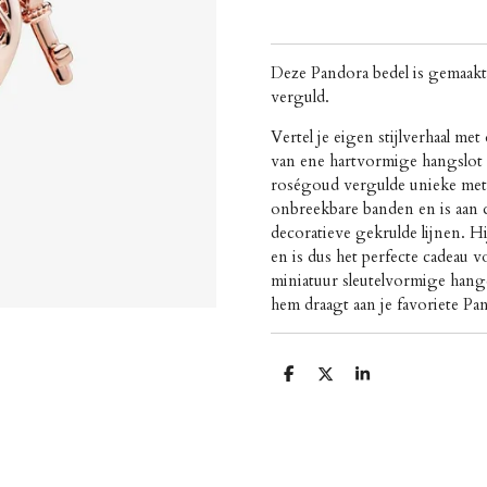
Deze Pandora bedel is gemaakt 
verguld.
Vertel je eigen stijlverhaal m
van ene hartvormige hangslot
roségoud vergulde unieke meta
onbreekbare banden en is aan
decoratieve gekrulde lijnen. 
en is dus het perfecte cadeau v
miniatuur sleutelvormige hang
hem draagt aan je favoriete 
D
D
S
e
e
h
l
e
a
e
l
r
n
e