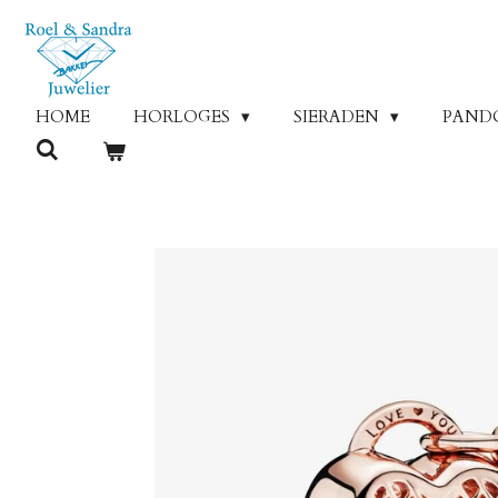
Ga
direct
naar
de
HOME
HORLOGES
SIERADEN
PAND
hoofdinhoud