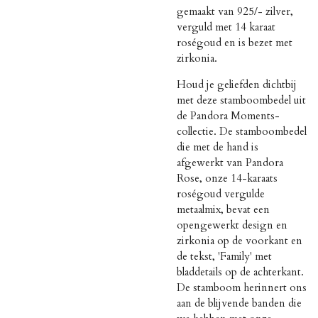
gemaakt van 925/- zilver,
verguld met
14 karaat
roségoud
en is bezet met
zirkonia.
Houd je geliefden dichtbij
met deze stamboombedel uit
de Pandora Moments-
collectie. De stamboombedel
die met de hand is
afgewerkt van Pandora
Rose, onze 14-karaats
roségoud vergulde
metaalmix, bevat een
opengewerkt design en
zirkonia op de voorkant en
de tekst, 'Family' met
bladdetails op de achterkant.
De stamboom herinnert ons
aan de blijvende banden die