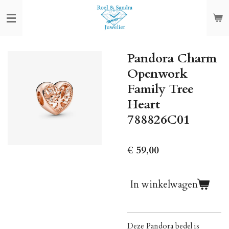
Ga
direct
naar
de
Pandora Charm
hoofdinhoud
Openwork
Family Tree
Heart
788826C01
€ 59,00
In winkelwagen
Deze Pandora bedel is