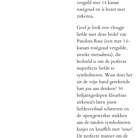
verguld met
14 karaat
roségoud
en is bezet met
zirkonia.
Geef je look een vleugje
liefde met deze bedel van
Pandora Rose (een met 14-
karaats roségoud vergulde,
unieke metaalmix), die
bedoeld is om de perfecte
imperfecte liefde te
symboliseren. Waar doet het
uit de vrije hand getekende
hart jou aan denken? 50
briljantgeslepen kleurloze
zirkonia's laten jouw
liefdesverhaal schitteren en
de opengewerkte stukken
aan de randen symboliseren
kusjes en knuffels met 'xoxo'.
De perfecte manier om de