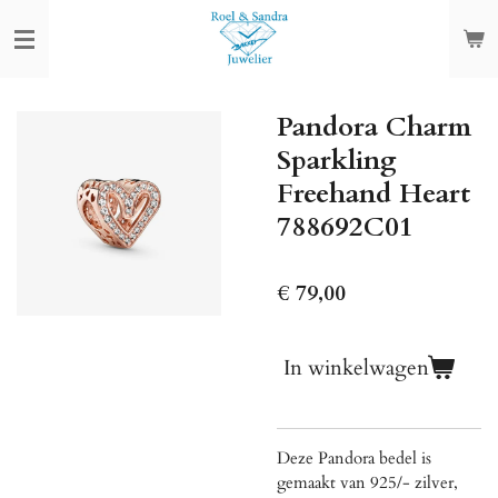
Ga
direct
naar
de
Pandora Charm
hoofdinhoud
Sparkling
Freehand Heart
788692C01
€ 79,00
In winkelwagen
Deze Pandora bedel is
gemaakt van 925/- zilver,