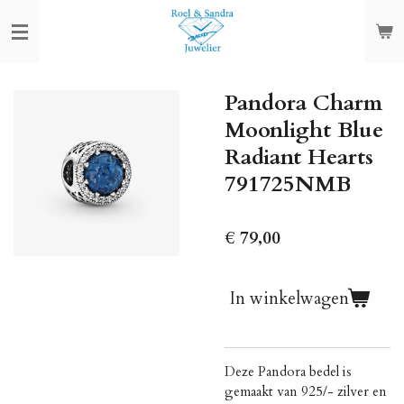
Ga
direct
naar
de
Pandora Charm
hoofdinhoud
Moonlight Blue
Radiant Hearts
791725NMB
€ 79,00
In winkelwagen
Deze Pandora bedel is
gemaakt van 925/- zilver en