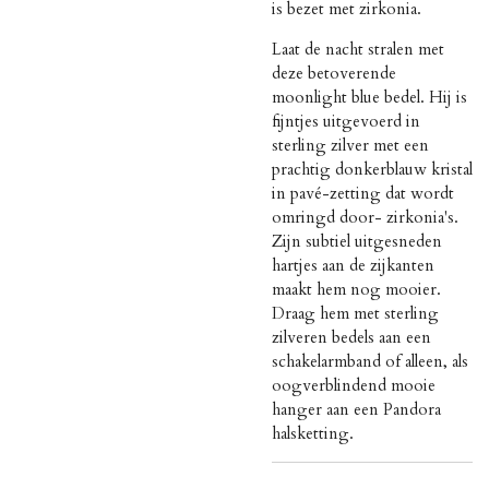
is bezet met zirkonia.
Laat de nacht stralen met
deze betoverende
moonlight blue bedel. Hij is
fijntjes uitgevoerd in
sterling zilver met een
prachtig donkerblauw kristal
in pavé-zetting dat wordt
omringd door- zirkonia's.
Zijn subtiel uitgesneden
hartjes aan de zijkanten
maakt hem nog mooier.
Draag hem met sterling
zilveren bedels aan een
schakelarmband of alleen, als
oogverblindend mooie
hanger aan een Pandora
halsketting.