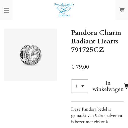
Ga
direct
naar
de
Pandora Charm
hoofdinhoud
Radiant Hearts
791725CZ
€ 79,00
In
winkelwagen
Deze Pandora bedel is
gemaakt van 925/- zilver en
is bezet met zirkonia.