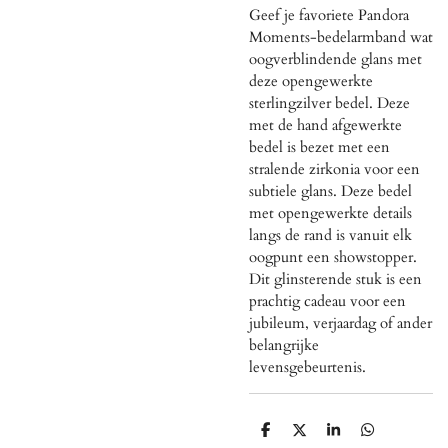
Geef je favoriete Pandora
Moments-bedelarmband wat
oogverblindende glans met
deze opengewerkte
sterlingzilver bedel. Deze
met de hand afgewerkte
bedel is bezet met een
stralende zirkonia voor een
subtiele glans. Deze bedel
met opengewerkte details
langs de rand is vanuit elk
oogpunt een showstopper.
Dit glinsterende stuk is een
prachtig cadeau voor een
jubileum, verjaardag of ander
belangrijke
levensgebeurtenis.
D
D
S
D