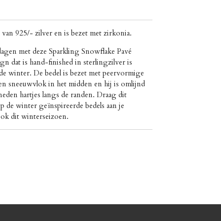
van 925/- zilver en is bezet met zirkonia.
stdagen met deze Sparkling Snowflake Pavé
 dat is hand-finished in sterlingzilver is
de winter. De bedel is bezet met peervormige
en sneeuwvlok in het midden en hij is omlijnd
neden hartjes langs de randen. Draag dit
p de winter geïnspireerde bedels aan je
ok dit winterseizoen.