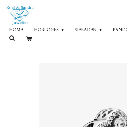
Ga
direct
naar
de
HOME
HORLOGES
SIERADEN
PAND
hoofdinhoud