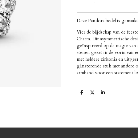
Deze Pandora bedel is gemaakt 
Vier de blijdschap van de fee
Charm. Dit asymmetrische design
geïnspireerd op de magie van 
stenen gezet in de vorm van e
met heldere zirkonia en uitges
glinsterende stuk met andere o
armband voor een statement lo
D
D
S
e
e
h
l
e
a
e
l
r
n
e