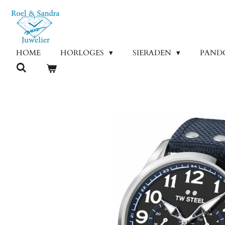
Ga
direct
naar
de
HOME
HORLOGES
SIERADEN
PAND
hoofdinhoud