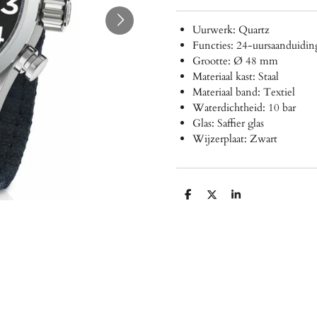
Uurwerk: Quartz
Functies: 24-uursaanduidin
Grootte: Ø 48 mm
Materiaal kast: Staal
Materiaal band: Textiel
Waterdichtheid: 10 bar
Glas: Saffier glas
Wijzerplaat: Zwart
D
D
S
e
e
h
l
e
a
e
l
r
n
e