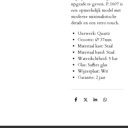
upgrade te geven. P.1607 is
een opmerkelijk model met
moderne minimalistische
details en een retro touch.
Uurwerk: Quartz
Grootte: Ø 37mm
Materiaal kast: Staal
Materiaal band: Staal
Waterdichtheid: 5 bar
Glas: Saffier glas
Wijzerplaat: Wit
Garantie: 2 jaar
D
D
S
D
e
e
h
e
l
e
a
l
e
l
r
e
n
e
n