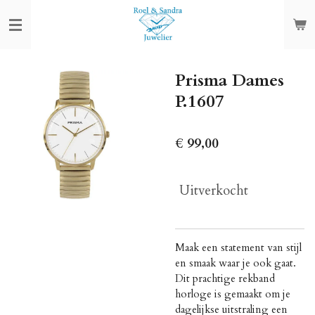
Ga
direct
naar
de
Prisma Dames
hoofdinhoud
P.1607
€ 99,00
Uitverkocht
Maak een statement van stijl
en smaak waar je ook gaat.
Dit prachtige rekband
horloge is gemaakt om je
dagelijkse uitstraling een