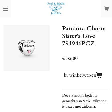
Ga
direct
naar
de
Pandora Charm
hoofdinhoud
Sister's Love
791946PCZ
€ 32,00
In winkelwagen
Deze Pandora bedel is
gemaakt van 925/- zilver en
is bezet met zirkonia.