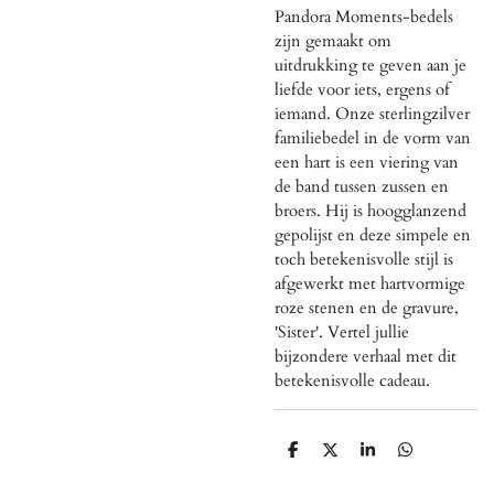
Pandora Moments-bedels
zijn gemaakt om
uitdrukking te geven aan je
liefde voor iets, ergens of
iemand. Onze sterlingzilver
familiebedel in de vorm van
een hart is een viering van
de band tussen zussen en
broers. Hij is hoogglanzend
gepolijst en deze simpele en
toch betekenisvolle stijl is
afgewerkt met hartvormige
roze stenen en de gravure,
'Sister'. Vertel jullie
bijzondere verhaal met dit
betekenisvolle cadeau.
D
D
S
D
e
e
h
e
l
e
a
l