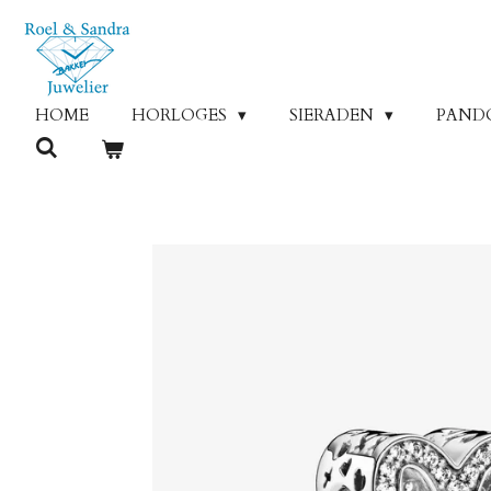
Ga
direct
naar
de
HOME
HORLOGES
SIERADEN
PAND
hoofdinhoud