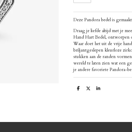
Deze Pandora bedel is gemaakt 
Draag je liefde altijd met je m
Hand Hart Bedel, ontworpen om
Waar doet het uit de vrije han
briljantgeslepen kleurloze zirk
stukken aan de randen vormen 
wereld te laten zien wat een ge
je andere favoriete Pandora-be
D
D
S
e
e
h
l
e
a
e
l
r
n
e