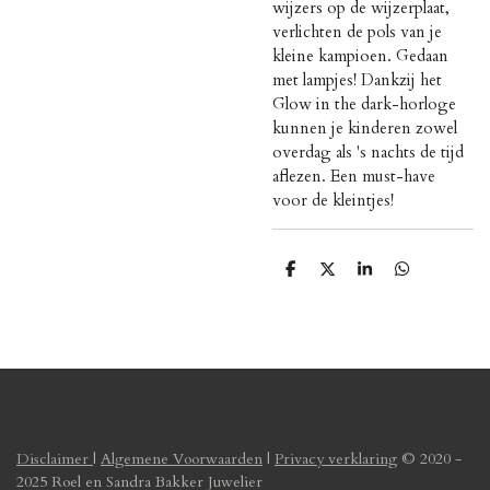
wijzers op de wijzerplaat,
verlichten de pols van je
kleine kampioen. Gedaan
met lampjes! Dankzij het
Glow in the dark-horloge
kunnen je kinderen zowel
overdag als 's nachts de tijd
aflezen. Een must-have
voor de kleintjes!
D
D
S
D
e
e
h
e
l
e
a
l
e
l
r
e
n
e
n
Disclaimer
|
Algemene Voorwaarden
|
Privacy verklaring
© 2020 -
2025 Roel en Sandra Bakker Juwelier