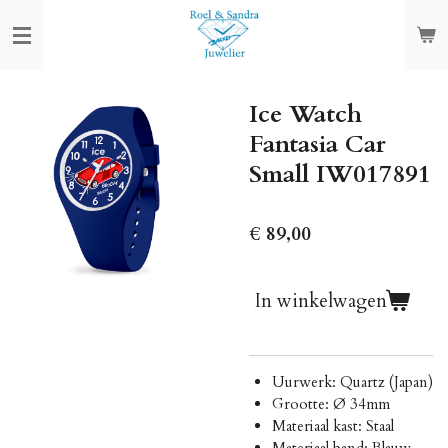
Ga
direct
naar
de
Ice Watch
hoofdinhoud
Fantasia Car
Small IW017891
€ 89,00
In winkelwagen
Uurwerk: Quartz (Japan)
Grootte: Ø 34mm
Materiaal kast: Staal
Materiaal band: Blauw