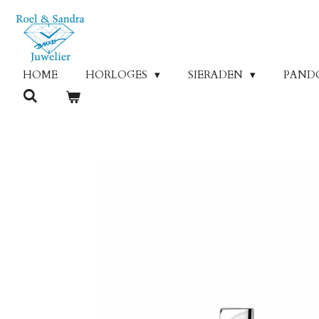
Ga
direct
naar
de
HOME
HORLOGES
SIERADEN
PAND
hoofdinhoud