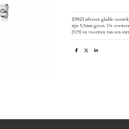
ZINZI zilveren gladde oorstek
zijn 5,5mm groot. De oorsierad
(925) en voorzien van een ext
D
D
S
e
e
h
l
e
a
e
l
r
n
e