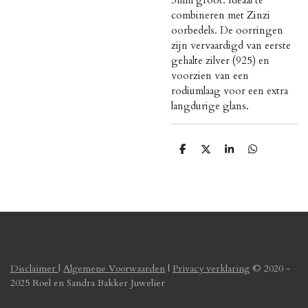
combineren met Zinzi
oorbedels. De oorringen
zijn vervaardigd van eerste
gehalte zilver (925) en
voorzien van een
rodiumlaag voor een extra
langdurige glans.
D
D
S
D
e
e
h
e
l
e
a
l
e
l
r
e
n
e
n
Disclaimer
|
Algemene Voorwaarden
|
Privacy verklaring
© 2020 -
2025 Roel en Sandra Bakker Juwelier