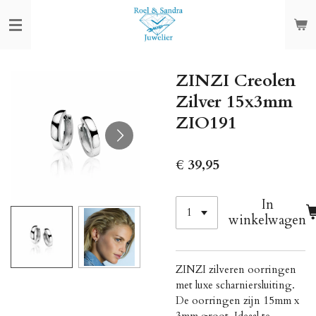
Ga
direct
naar
de
ZINZI Creolen
hoofdinhoud
Zilver 15x3mm
ZIO191
€ 39,95
In
winkelwagen
ZINZI zilveren oorringen
met luxe scharniersluiting.
De oorringen zijn 15mm x
3mm groot. Ideaal te