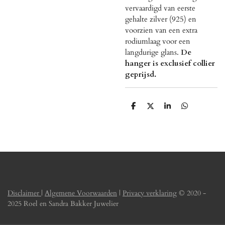
vervaardigd van eerste
gehalte zilver (925) en
voorzien van een extra
rodiumlaag voor een
langdurige glans.
De
hanger is exclusief collier
geprijsd.
D
D
S
D
e
e
h
e
l
e
a
l
e
l
r
e
n
e
n
Disclaimer
|
Algemene Voorwaarden
|
Privacy verklaring
© 2020 -
2025 Roel en Sandra Bakker Juwelier