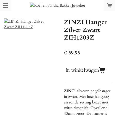
Ga
direct
naar
ZINZI Hanger
de
hoofdinhoud
Zilver Zwart
ZIH1203Z
€ 59,95
In winkelwagen
ZINZI zilveren pegelhanger
in zwart. Met luxe hangoog
en ronde zetting bezet met
witte zirconia's. Opvallend
43mm groot. De hanger is