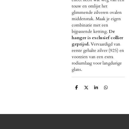
touw en omlijst het
glimmende zilveren ovalen
middenstuk. Maak je eigen
combinatie met een
bijpassende ketting.
De
hanger is exclusief collier
geprijsd.
Vervaardigd van
eerste gehalte zilver (925) en
voorzien van een extra
rodiumlaag voor langdurige
glans.
D
D
S
D
e
e
h
e
l
e
a
l
e
l
r
e
n
e
n