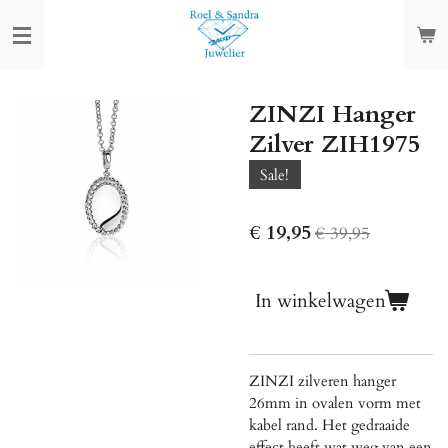
Ga
direct
naar
de
ZINZI Hanger
hoofdinhoud
Zilver ZIH1975
Sale!
€ 19,95
€ 39,95
In winkelwagen
ZINZI zilveren hanger
26mm in ovalen vorm met
kabel rand. Het gedraaide
effect heeft wat weg van een