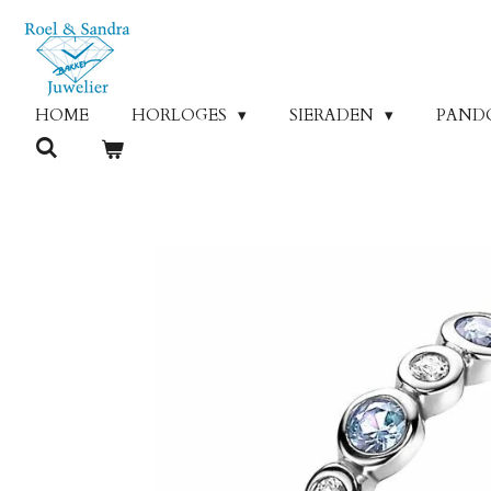
Ga
direct
naar
de
HOME
HORLOGES
SIERADEN
PAND
hoofdinhoud