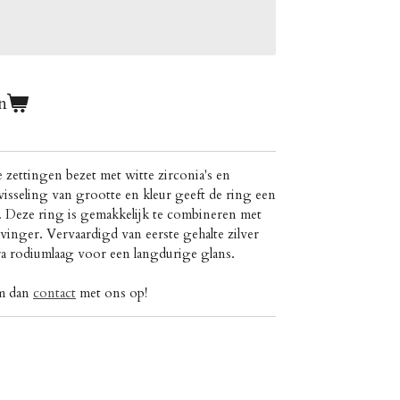
n
zettingen bezet met witte zirconia's en
wisseling van grootte en kleur geeft de ring een
g. Deze ring is gemakkelijk te combineren met
vinger. Vervaardigd van eerste gehalte zilver
ra rodiumlaag voor een langdurige glans.
em dan
contact
met ons op!