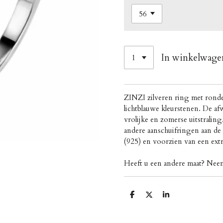
In winkelwage
ZINZI zilveren ring met ronde 
lichtblauwe kleurstenen. De af
vrolijke en zomerse uitstralin
andere aanschuifringen aan de 
(925) en voorzien van een ext
Heeft u een andere maat? Ne
D
D
S
e
e
h
l
e
a
e
l
r