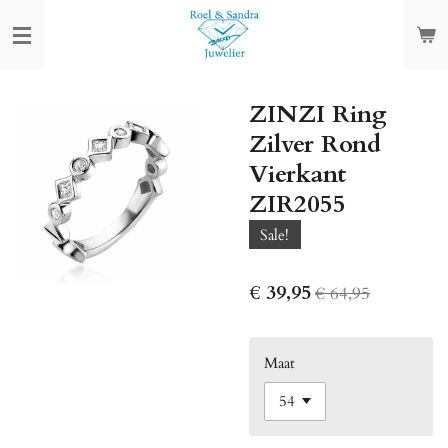
Ga
direct
naar
de
ZINZI Ring
hoofdinhoud
Zilver Rond
Vierkant
ZIR2055
Sale!
€ 39,95
€ 64,95
Maat