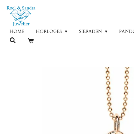
Ga
direct
naar
de
HOME
HORLOGES
SIERADEN
PAND
hoofdinhoud