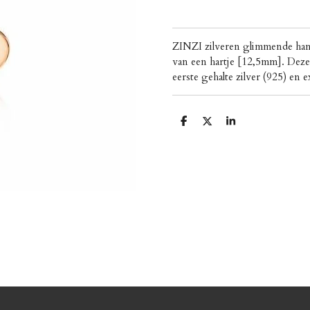
ZINZI zilveren glimmende hang
van een hartje [12,5mm]. Deze
eerste gehalte zilver (925) en 
D
D
S
e
e
h
l
e
a
e
l
r
n
e