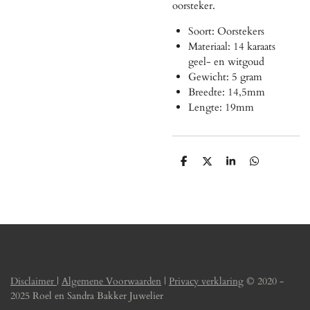
oorsteker.
Soort: Oorstekers
Materiaal: 14 karaats
geel- en witgoud
Gewicht: 5
gram
Breedte: 14,5mm
Lengte: 19mm
D
D
S
D
e
e
h
e
l
e
a
l
e
l
r
e
n
e
n
Disclaimer
|
Algemene Voorwaarden
|
Privacy verklaring
© 2020 -
2025 Roel en Sandra Bakker Juwelier