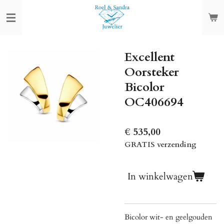
Ga
direct
naar
de
Excellent
hoofdinhoud
Oorsteker
Bicolor
OC406694
€ 535,00
GRATIS verzending
In winkelwagen
Bicolor wit- en geelgouden