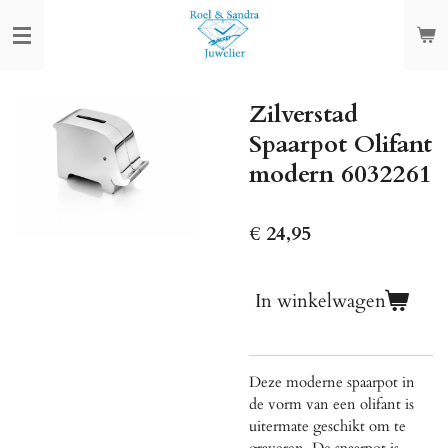
Ga
direct
naar
de
Zilverstad
hoofdinhoud
Spaarpot Olifant
modern 6032261
€ 24,95
In winkelwagen
Deze moderne spaarpot in
de vorm van een olifant is
uitermate geschikt om te
graveren. De spaarpot is