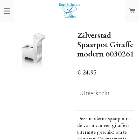
Ga
direct
naar
de
Zilverstad
hoofdinhoud
Spaarpot Giraffe
modern 6030261
€ 24,95
Uitverkocht
Deze moderne spaarpot in
de vorm van een giraffe is
uitermate geschikt om te
graveren. De spaarpot is