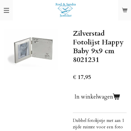
Ga
direct
naar
de
Zilverstad
hoofdinhoud
Fotolijst Happy
Baby 9x9 cm
8021231
€ 17,95
In winkelwagen
Dubbel fotolijstje met aan 1
zijde ruimte voor een foto