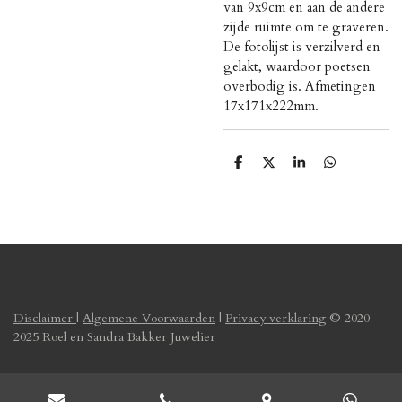
van 9x9cm en aan de andere
zijde ruimte om te graveren.
De fotolijst is verzilverd en
gelakt, waardoor poetsen
overbodig is. Afmetingen
17x171x222mm.
D
D
S
D
e
e
h
e
l
e
a
l
e
l
r
e
n
e
n
Disclaimer
|
Algemene Voorwaarden
|
Privacy verklaring
© 2020 -
2025 Roel en Sandra Bakker Juwelier