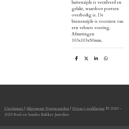
buitenzijde is verzilverd en
gelakt, waardoor poetsen
overbodig is. De
binnenzijde is voorzien van
een velours voering.
Afmetingen
103x103x50mm.
D
D
S
D
e
e
h
e
l
e
a
l
e
l
r
e
n
e
n
Disclaimer
|
Algemene Voorwaarden
|
Privacy verklaring
© 2020 -
2025 Roel en Sandra Bakker Juwelier