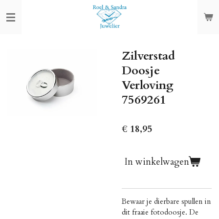
Ga
direct
naar
de
Zilverstad
hoofdinhoud
Doosje
Verloving
7569261
€ 18,95
In winkelwagen
Bewaar je dierbare spullen in
dit fraaie fotodoosje. De