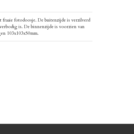
it fraaie fotodoosje.
De buitenzijde is verzilverd
verbodig is.
De binnenzijde is voorzien van
ngen 103x103x50mm.