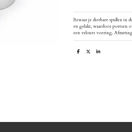
Bewaar je dierbare spullen in d
en gelakt, waardoor poetsen o
een velours voering. Afmeti
D
D
S
e
e
h
l
e
a
e
l
r
n
e