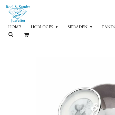
Ga
direct
naar
de
HOME
HORLOGES
SIERADEN
PAND
hoofdinhoud