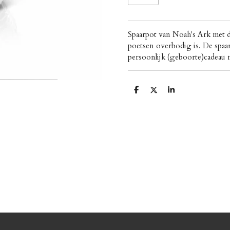
Spaarpot van Noah's Ark met di
poetsen overbodig is. De spaa
persoonlijk (geboorte)cadea
D
D
S
e
e
h
l
e
a
e
l
r
n
e