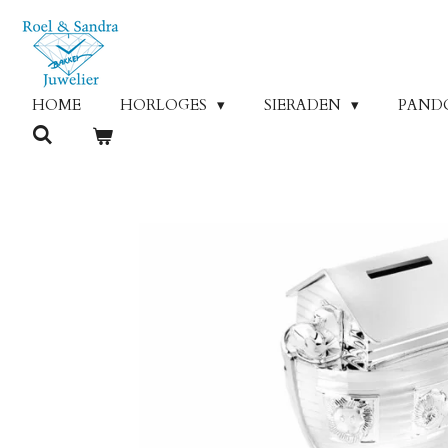
Ga
direct
naar
de
HOME
HORLOGES
SIERADEN
PAND
hoofdinhoud