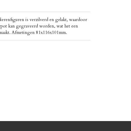
erenfiguren is verzilverd en gelakt, waardoor
rpot kan gegraveerd worden, wat het een
u maakt. Afmetingen 81x116x101mm.