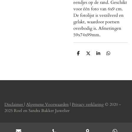
eendjes op de rand. Geschikt
voor één foto van 6x9 cm.
De fotolijst is verzilverd en
gelakt, waardoor poetsen
overbodig is. Afmetingen
59x74x99mm.
D
D
S
D
e
e
h
e
l
e
a
l
e
l
r
e
n
e
n
Disclaimer
|
Algemene Voorwaarden
|
Privacy verklaring
© 2020 -
2025 Roel en Sandra Bakker Juwelier