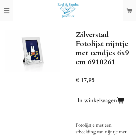
Ga
direct
naar
de
Zilverstad
hoofdinhoud
Fotolijst nijntje
met eendjes 6x9
cm 6910261
€ 17,95
In winkelwagen
Fotolijstje met een
afbeelding van nijntje met