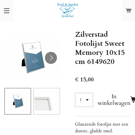
Ga
direct
naar
de
Zilverstad
hoofdinhoud
Fotolijst Sweet
Memory 10x15
cm 6149620
€ 15,00
In
winkelwagen
Glanzende fotolijst met een
dunne, gladde rand.