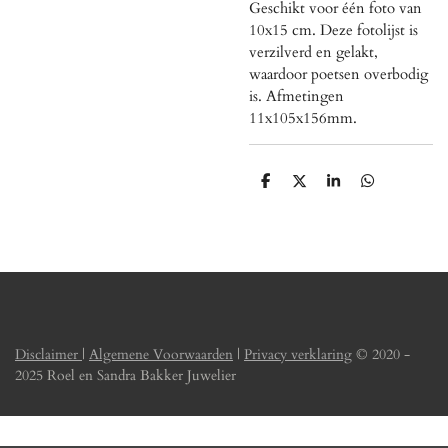
Geschikt voor één foto van
10x15 cm. Deze fotolijst is
verzilverd en gelakt,
waardoor poetsen overbodig
is. Afmetingen
11x105x156mm.
D
D
S
D
e
e
h
e
l
e
a
l
e
l
r
e
n
e
n
Disclaimer
|
Algemene Voorwaarden
|
Privacy verklaring
© 2020 -
2025 Roel en Sandra Bakker Juwelier