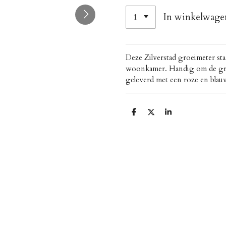
In winkelwage
Deze Zilverstad groeimeter sta
woonkamer. Handig om de gro
geleverd met een roze en blauw
D
D
S
e
e
h
l
e
a
e
l
r
n
e