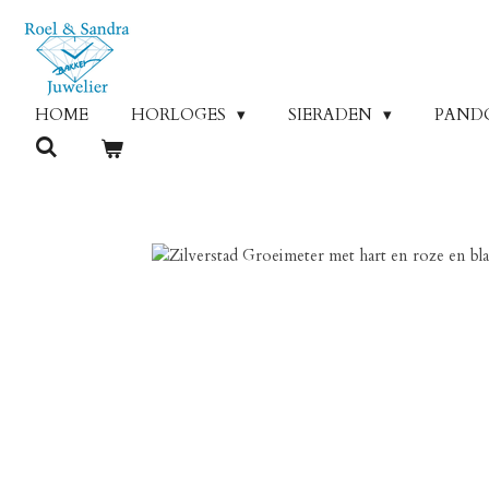
Ga
direct
naar
de
HOME
HORLOGES
SIERADEN
PAND
hoofdinhoud