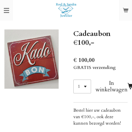
Ga
direct
naar
de
Cadeaubon
hoofdinhoud
€100,-
€ 100,00
GRATIS verzending
In
winkelwagen
Bestel hier uw cadeaubon
van €100,-, ook deze
kunnen bezorgd worden!