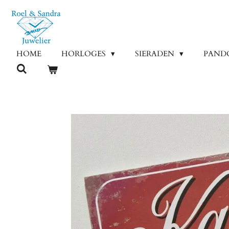
Ga
direct
naar
de
HOME
HORLOGES
SIERADEN
PAND
hoofdinhoud