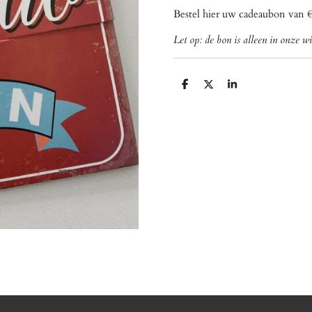
Bestel hier uw cadeaubon van 
Let op: de bon is alleen in onze wi
D
D
S
e
e
h
l
e
a
e
l
r
n
e