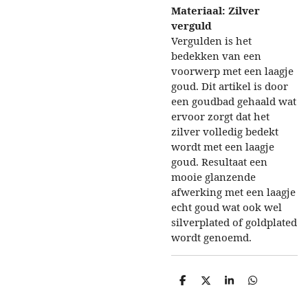
Materiaal: Zilver
verguld
Vergulden is het
bedekken van een
voorwerp met een laagje
goud. Dit artikel is door
een goudbad gehaald wat
ervoor zorgt dat het
zilver volledig bedekt
wordt met een laagje
goud. Resultaat een
mooie glanzende
afwerking met een laagje
echt goud wat ook wel
silverplated of goldplated
wordt genoemd.
D
D
S
D
e
e
h
e
l
e
a
l