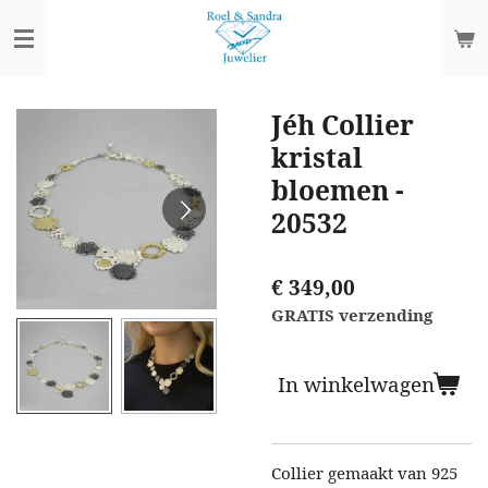
Ga
direct
naar
de
Jéh Collier
hoofdinhoud
kristal
bloemen -
20532
€ 349,00
GRATIS verzending
In winkelwagen
Collier gemaakt van 925