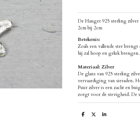
De Hanger 925 sterling zilver 
2cm bij 2cm
Betekenis:
Zoals een vallende ster brengt
hij zal hoop en geluk brengen.
Materiaal: Zilver
De glans van 925 sterling zilv
vervaardiging van sieraden. He
Puur zilver is een zacht en bui
zorgt voor de stevigheid. De si
D
D
S
e
e
h
l
e
a
e
l
r
n
e