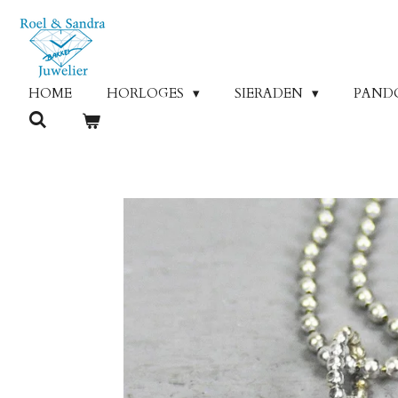
Ga
direct
naar
de
HOME
HORLOGES
SIERADEN
PAND
hoofdinhoud