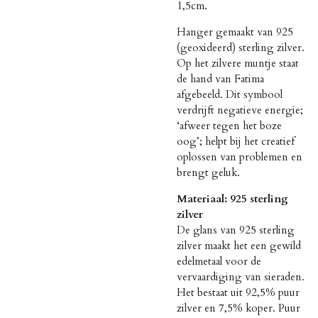
1,5cm.
Hanger gemaakt van 925
(geoxideerd) sterling zilver.
Op het zilvere muntje staat
de hand van Fatima
afgebeeld. Dit symbool
verdrijft negatieve energie;
‘afweer tegen het boze
oog’; helpt bij het creatief
oplossen van problemen en
brengt geluk.
Materiaal: 925 sterling
zilver
De glans van 925 sterling
zilver maakt het een gewild
edelmetaal voor de
vervaardiging van sieraden.
Het bestaat uit 92,5% puur
zilver en 7,5% koper. Puur