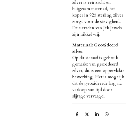
zilver is een zacht en
buigzaam materiaal, het
koper in 925 sterling zilver
zorgt voor de stevigheid.
De sieraden van Jéh Jewels
zijn nikkel vrij.
Materiaal: Geoxideerd
zilver
Op dit sieraad is gebruik
gemaakt van geoxideerd
zilver, dit is een oppervlakte
bewerking. Het is mogelijk
dat de geoxideerde laag na
verloop van tijd door
slijtage vervaagd.
D
D
S
D
e
e
h
e
l
e
a
l
e
l
r
e