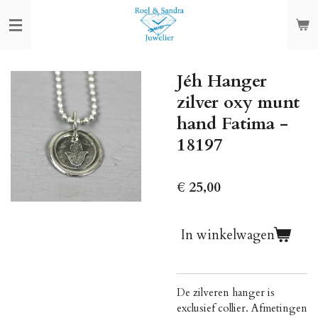
Ga
direct
naar
de
Jéh Hanger
hoofdinhoud
zilver oxy munt
hand Fatima -
18197
€ 25,00
In winkelwagen
De zilveren hanger is
exclusief collier. Afmetingen