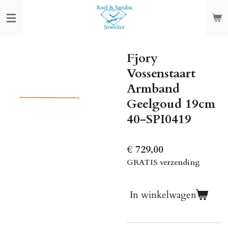
Ga
direct
naar
de
Fjory
hoofdinhoud
Vossenstaart
Armband
Geelgoud 19cm
40-SPI0419
€ 729,00
GRATIS verzending
In winkelwagen