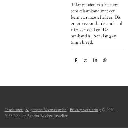
14krt gouden vossenstaart
schakelarmband met een
kern van massief zilver. Dit
zorgt ervoor dat de armband
niet kan deuken! De
armband is 19cm lang en
5mm breed.
D
D
S
D
e
e
h
e
l
e
a
l
e
l
r
e
n
e
n
Disclaimer
|
Algemene Voorwaarden
|
Privacy verklaring
© 2020 -
2025 Roel en Sandra Bakker Juwelier