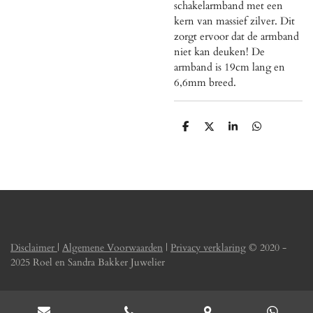
schakelarmband met een
kern van massief zilver. Dit
zorgt ervoor dat de armband
niet kan deuken! De
armband is 19cm lang en
6,6mm breed.
D
D
S
D
e
e
h
e
l
e
a
l
e
l
r
e
n
e
n
Disclaimer
|
Algemene Voorwaarden
|
Privacy verklaring
© 2020 -
2025 Roel en Sandra Bakker Juwelier