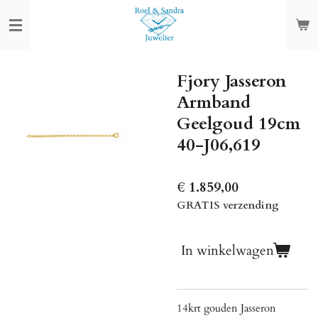
Ga
direct
naar
de
Fjory Jasseron
hoofdinhoud
Armband
Geelgoud 19cm
40-J06,619
€ 1.859,00
GRATIS verzending
In winkelwagen
14krt gouden Jasseron