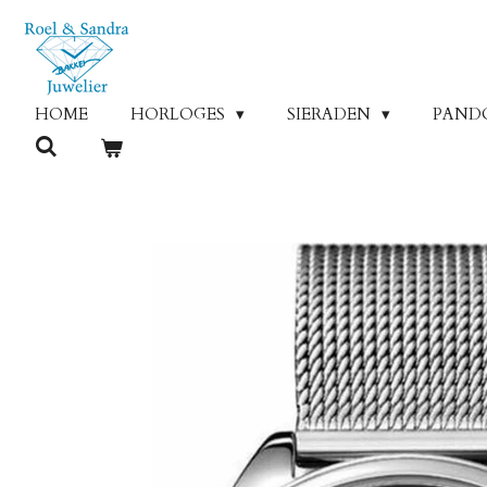
Ga
direct
naar
de
HOME
HORLOGES
SIERADEN
PAND
hoofdinhoud