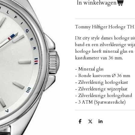
In winkelwagen
Tommy Hilfiger Horloge TH
Dit city style dames horloge ui
band en een zilverkleurige wi
horloge heeft mineraal glas e
kastdiameter van 36 mm.
- Mineraal glas
- Ronde kastvorm Ø 36 mm
- Zilverkleurig horlogekast
- Zilverkleurige wijzerplaat
- Zilverkleurige horlogeband
- 3 ATM (Spatwaterdicht)
D
D
S
e
e
h
l
e
a