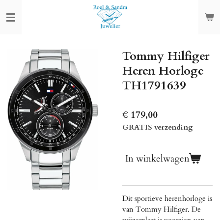
Ga
direct
naar
de
Tommy Hilfiger
hoofdinhoud
Heren Horloge
TH1791639
€ 179,00
GRATIS verzending
In winkelwagen
Dit sportieve herenhorloge is
van Tommy Hilfiger. De
wijzerplaat is voorzien van