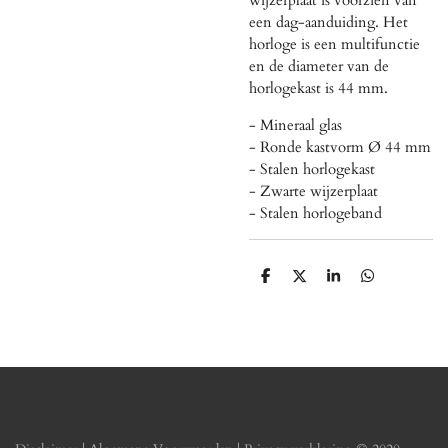
een dag-aanduiding. Het
horloge is een multifunctie
en de diameter van de
horlogekast is 44 mm.
- Mineraal glas
- Ronde kastvorm Ø 44 mm
- Stalen horlogekast
- Zwarte wijzerplaat
- Stalen horlogeband
D
D
S
D
e
e
h
e
l
e
a
l
e
l
r
e
n
e
n