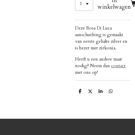
In
winkelwagen
Deze Rosa Di Luca
aanschuifring is gemaakt
van eerste gehalte zilver en
is bezet met zirkonia.
Heeft u een andere maat
nodig? Neem dan
contact
met ons op!
D
D
S
D
e
e
h
e
l
e
a
l
e
l
r
e
n
e
n