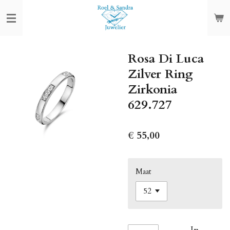
Ga
direct
naar
de
Rosa Di Luca
hoofdinhoud
Zilver Ring
Zirkonia
629.727
€ 55,00
Maat