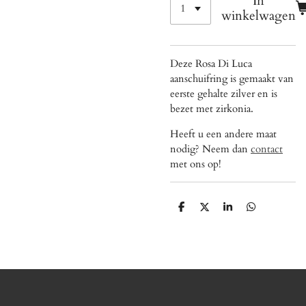
In
winkelwagen
Deze Rosa Di Luca
aanschuifring is gemaakt van
eerste gehalte zilver en is
bezet met zirkonia.
Heeft u een andere maat
nodig? Neem dan
contact
met ons op!
D
D
S
D
e
e
h
e
l
e
a
l
e
l
r
e
n
e
n