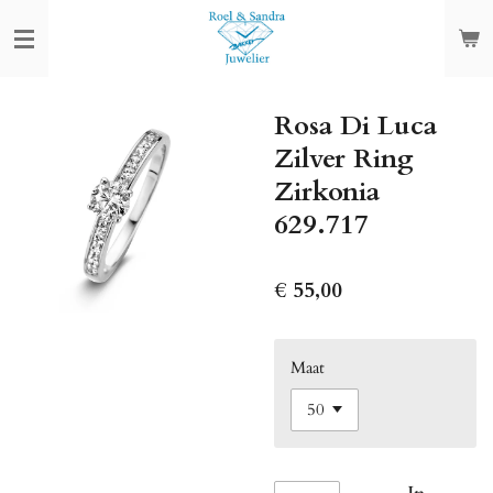
Ga
direct
naar
de
Rosa Di Luca
hoofdinhoud
Zilver Ring
Zirkonia
629.717
€ 55,00
Maat